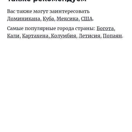
Вас также могут заинтересовать
Доминикана
,
Куба
,
Мексика
,
США
.
Самые популярные города страны:
Богота
,
Кали
,
Картахена, Колумбия
,
Летисия
,
Попаян
.