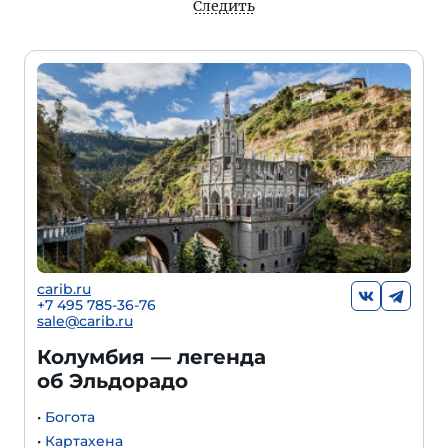
Следить
carib.ru
+7 495 785-36-76
sale@carib.ru
Колумбия — легенда
об Эльдорадо
•
Богота
•
Картахена