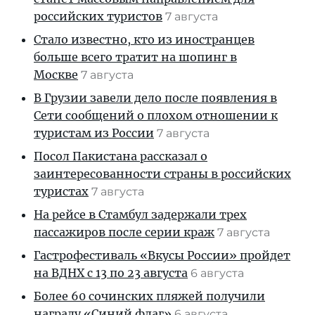
российских туристов
7 августа
Стало известно, кто из иностранцев
больше всего тратит на шопинг в
Москве
7 августа
В Грузии завели дело после появления в
Сети сообщений о плохом отношении к
туристам из России
7 августа
Посол Пакистана рассказал о
заинтересованности страны в российских
туристах
7 августа
На рейсе в Стамбул задержали трех
пассажиров после серии краж
7 августа
Гастрофестиваль «Вкусы России» пройдет
на ВДНХ с 13 по 23 августа
6 августа
Более 60 сочинских пляжей получили
награду «Синий флаг»
6 августа