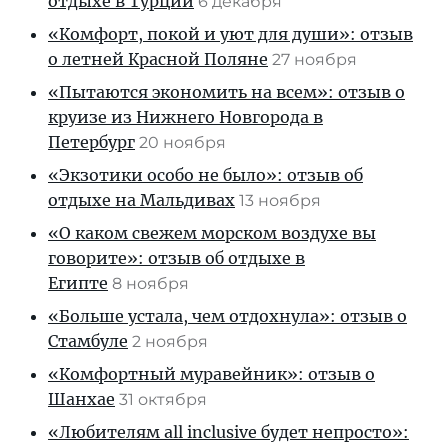
отдыхе в Турции
6 декабря
«Комфорт, покой и уют для души»: отзыв
о летней Красной Поляне
27 ноября
«Пытаются экономить на всем»: отзыв о
круизе из Нижнего Новгорода в
Петербург
20 ноября
«Экзотики особо не было»: отзыв об
отдыхе на Мальдивах
13 ноября
«О каком свежем морском воздухе вы
говорите»: отзыв об отдыхе в
Египте
8 ноября
«Больше устала, чем отдохнула»: отзыв о
Стамбуле
2 ноября
«Комфортный муравейник»: отзыв о
Шанхае
31 октября
«Любителям all inclusive будет непросто»: