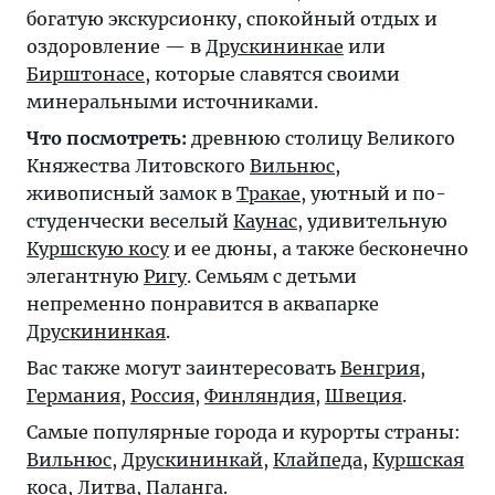
богатую экскурсионку, спокойный отдых и
оздоровление — в
Друскининкае
или
Бирштонасе
, которые славятся своими
минеральными источниками.
Что посмотреть:
древнюю столицу Великого
Княжества Литовского
Вильнюс
,
живописный замок в
Тракае
, уютный и по-
студенчески веселый
Каунас
, удивительную
Куршскую косу
и ее дюны, а также бесконечно
элегантную
Ригу
. Семьям с детьми
непременно понравится в аквапарке
Друскининкая
.
Вас также могут заинтересовать
Венгрия
,
Германия
,
Россия
,
Финляндия
,
Швеция
.
Самые популярные города и курорты страны:
Вильнюс
,
Друскининкай
,
Клайпеда
,
Куршская
коса, Литва
,
Паланга
.