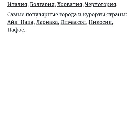
Италия
,
Болгария
,
Хорватия
,
Черногория
.
Самые популярные города и курорты страны:
Айя-Напа
,
Ларнака
,
Лимассол
,
Никосия
,
Пафос
.