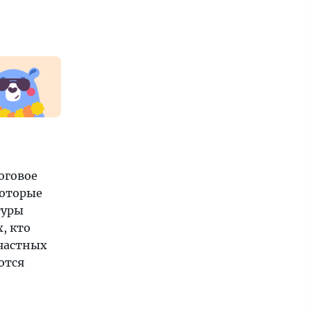
оговое
которые
туры
, кто
 частных
ются