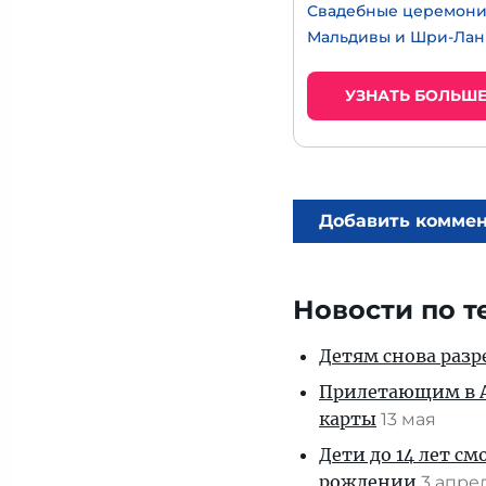
Свадебные церемон
Мальдивы и Шри-Лан
УЗНАТЬ БОЛЬШ
Добавить комме
Новости по т
Детям снова разр
Прилетающим в А
карты
13 мая
Дети до 14 лет см
рождении
3 апре