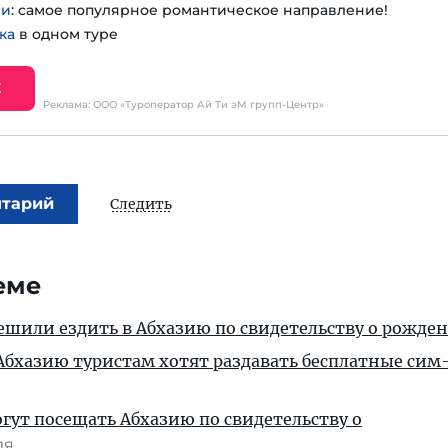
ии
: самое популярное романтическое направление!
ка
в одном туре
Е
Реклама: ООО «Туроператор Ай Ти эМ групп-Центр»
нтарий
Следить
еме
ешили ездить в Абхазию по свидетельству о рожде
бхазию туристам хотят раздавать бесплатные сим
огут посещать Абхазию по свидетельству о
ля