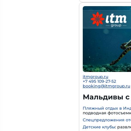
itmgroup.ru
+7 495 109-27-52
booking@itmgroup.ru
Мальдивы с 
Пляжный отдых в Ин
подводная фотосъем
Спецпредложения от
Детские клубы
: разв