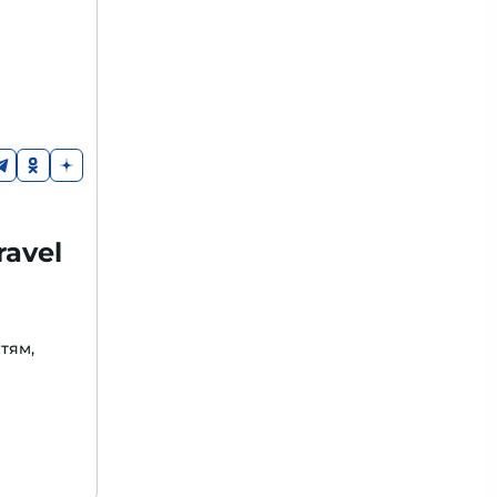
avel
етям,