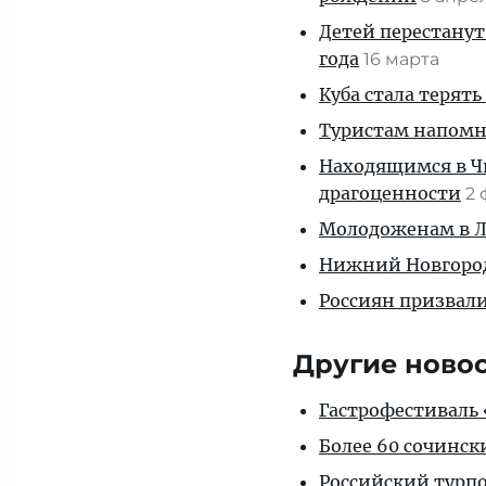
Детей перестанут
года
16 марта
Куба стала терять
Туристам напомни
Находящимся в Ч
драгоценности
2
Молодоженам в Ле
Нижний Новгород
Россиян призвал
Другие ново
Гастрофестиваль «
Более 60 сочинск
Российский турпо