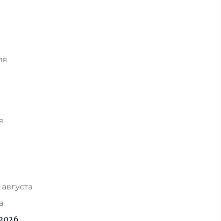
ля
ря
 августа
та
2026