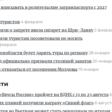
 вписывать в родительские загранпаспорта с 2027
 туристов
4 февраля
ли о запрете ввоза сигарет на Шри-Ланку
2 февра
или туристам посоветовали не носить
 февраля
нобласти будут дарить туры по региону
28 января
 официально признали столицей закатов
20 янва
и отказаться от посещения Молдовы
19 января
сти
Вкусы России» пройдет на ВДНХ с 13 по 23 августа
6
их пляжей получили награду «Синий флаг»
6 авгус
ток во Вьетнам может стать рекордным по итогам 