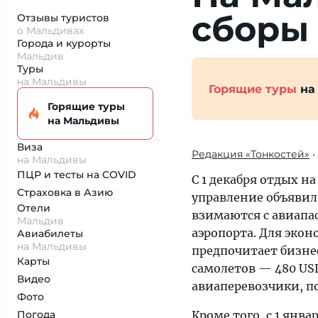
сборы 
Отзывы туристов
о Мальдивах
Города и курорты
Мальдив
Туры
на Мальдивы
Горящие туры
на
Горящие туры
на Мальдивы
Виза
Редакция «Тонкостей»
•
на Мальдивы
ПЦР и тесты на COVID
С 1 декабря отдых н
Страховка
в Азию
управление объявил
Отели
взимаются с авиапа
Мальдив
аэропорта. Для эконо
Авиабилеты
на Мальдивы
предпочитает бизнес
Карты
самолетов — 480 US
Видео
авиаперевозчики, п
Фото
Погода
Кроме того, с 1 янва