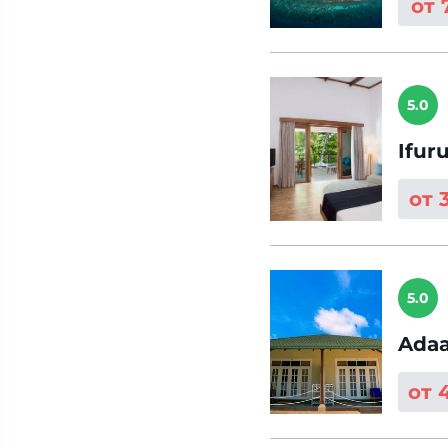
от 
5.0
Ifur
от 
5.0
Adaa
от 