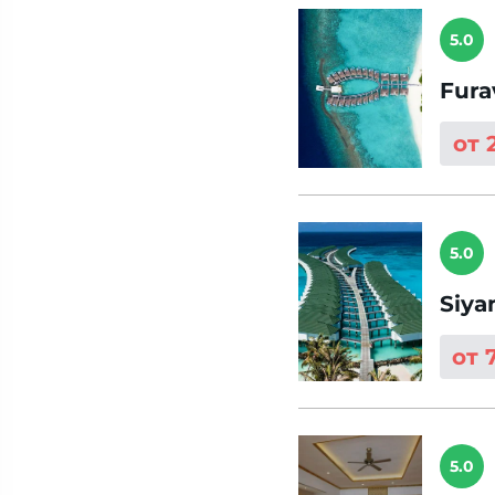
5.0
Fura
от 
5.0
Siya
от 
5.0