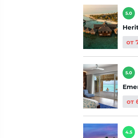
5.0
Heri
от 
5.0
Emer
от 
4.5