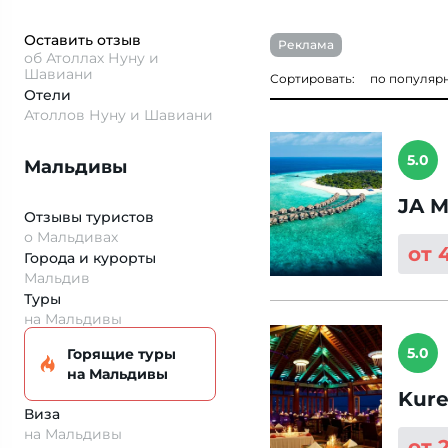
Оставить отзыв
Реклама
об Атоллах Нуну и
Шавиани
Сортировать:
по популяр
Отели
Атоллов Нуну и Шавиани
5.0
Мальдивы
JA M
Отзывы туристов
о Мальдивах
от 
Города и курорты
Мальдив
Туры
на Мальдивы
5.0
Горящие туры
на Мальдивы
Kure
Виза
на Мальдивы
от 