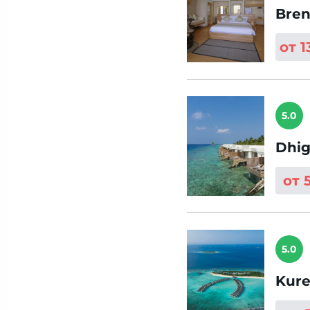
Bren
от 
5.0
Dhig
от 
5.0
Kure