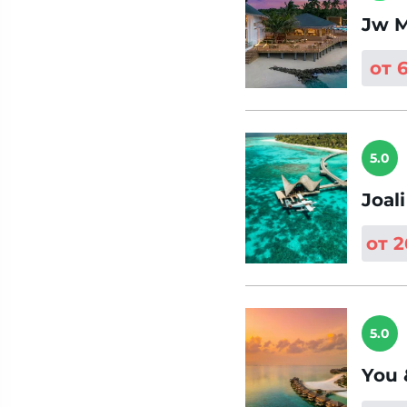
Jw M
от 
5.0
Joal
от 
5.0
You 