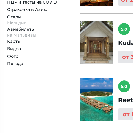
ПЦР и тесты на COVID
Страховка
в Азию
Отели
Мальдив
Авиабилеты
5.0
на Мальдивы
Карты
Kuda
Видео
Фото
от 
Погода
5.0
Reet
от 