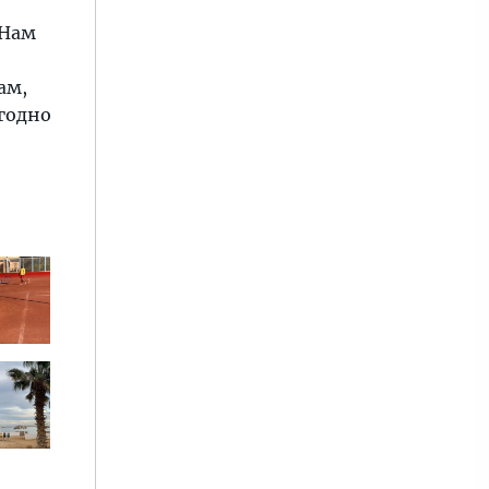
 Нам
ам,
годно