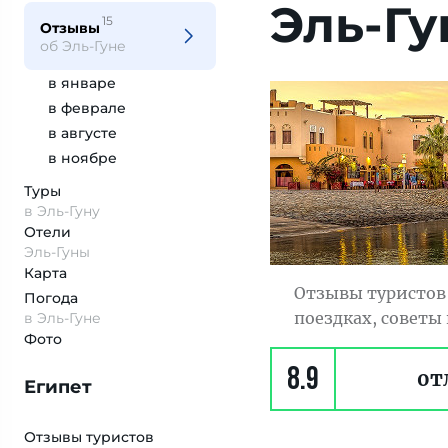
Эль-Гу
15
Отзывы
об Эль-Гуне
в январе
в феврале
в августе
в ноябре
Туры
в Эль-Гуну
Отели
Эль-Гуны
Карта
Отзывы туристов 
Погода
поездках, советы
в Эль-Гуне
Фото
8.9
от
Египет
Отзывы туристов