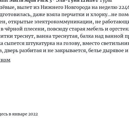
aint Maria Aqua Park 3* Эль-Гуна Египет
Туры
ёвые, вылет из Нижнего Новгорода на неделю 2246
дготовилась, даже взяла перчатки и хлорку…не по
ен, открытые электрокоммуникации, не работающ
 в чёрной плесени, повсюду старая мебель и оргстек
литки треснут, ванна треснутая, балка над ванной п
ка сыпется штукатурка на голову, вместо светильни
 дверь разбитая и не закрывается, белье дырявое и 
иком
десь в январе 2022