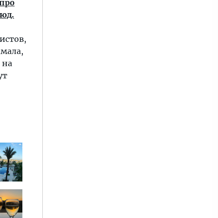
 про
юд.
истов,
имала,
 на
ут