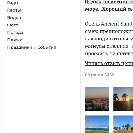
Отдых на «египетс
Гиды
море…Хороший сер
Карты
Видео
Отель
Ancient Sands
Фото
смею предположить
Погода
как люди готовы м
Пляжи
минусы отеля из-з
Праздники и события
проехать на шаттл
Читать отзыв цел
02 июня 2022