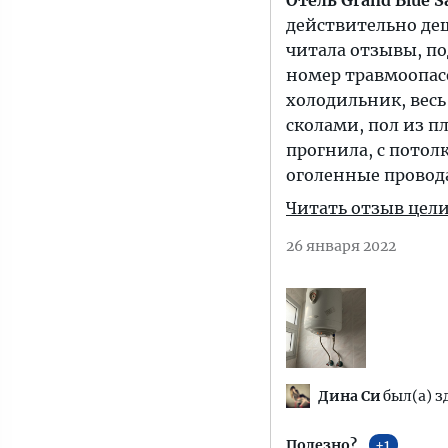
Отель Grand Blue S
действительно деш
читала отзывы, по
номер травмоопас
холодильник, весь
сколами, пол из п
прогнила, с потол
оголенные провода,
Читать отзыв цел
26 января 2022
Дина Си
был(а) з
Полезно?
1