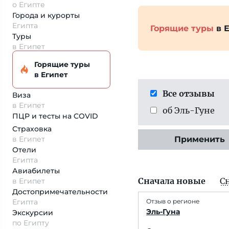
о Египте
Города и курорты
Египта
Горящие туры
в Е
Туры
в Египет
Горящие туры
в Египет
Все отзывы
Виза
в Египет
об Эль-Гуне
ПЦР и тесты на COVID
Страховка
в Египет
Применить
Отели
Египта
Авиабилеты
Сначала новые
С
в Египет
Достопримеча­тельности
Египта
Отзыв о регионе
Эль-Гуна
Экскурсии
по Египту