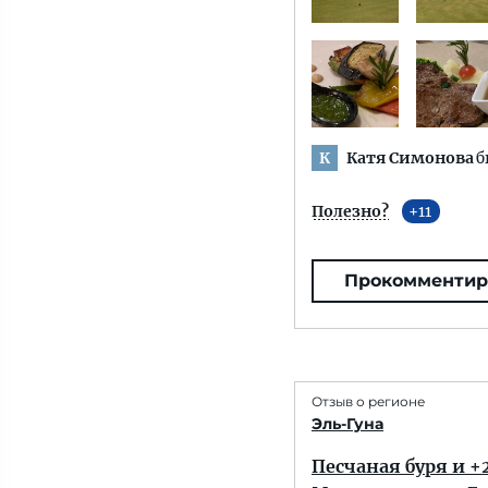
Катя Симонова
б
К
Полезно?
11
Прокомментир
Отзыв о регионе
Эль-Гуна
Песчаная буря и +