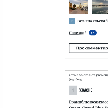
Татьяна Ульева
б
Т
Полезно?
4
Прокомментир
Отзыв об объекте размещ
Эль-Гуна
1
УЖАСНО
Грандблююсанзас