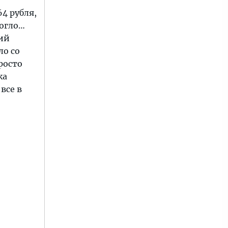
4 рубля,
могло…
ий
ло со
росто
ка
все в