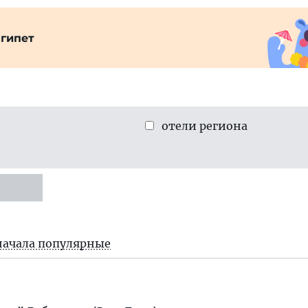
гипет
отели региона
начала популярные