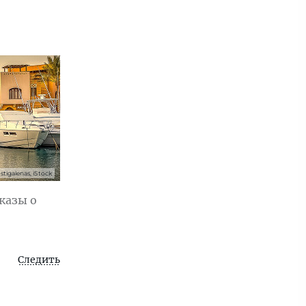
stigalenas, iStock
казы о
Следить