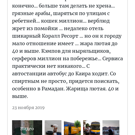
конечно... больше там делать не хрена...
грязные арабы, шаряться по улицам с
ребетней... кошек миллион... верблюд
жрет из помойки ... недалеко отель
шикарный Коралл Ресорт ... но он к городу
мало отношение имеет ... жара лютая до
40 и выше. Кэмпов для ныряльщиков,
серферов миллион на побережье... Сервиса
практически нет никакого... С
автостанции автобус до Каира ходит. Со
спиртным не просто, придется поискать,
особенно в Рамадан. Жарища лютая. 40 и
выше.
23 ноября 2019