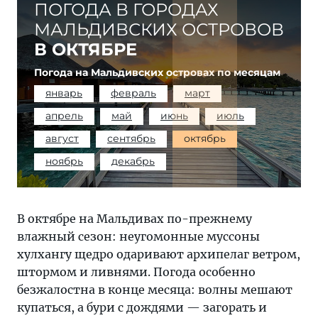
ПОГОДА В ГОРОДАХ
МАЛЬДИВСКИХ ОСТРОВОВ
В ОКТЯБРЕ
Погода на Мальдивских островах по месяцам
январь
февраль
март
апрель
май
июнь
июль
август
сентябрь
октябрь
ноябрь
декабрь
В октябре на Мальдивах по-прежнему
влажный сезон: неугомонные муссоны
хулхангу щедро одаривают архипелаг ветром,
штормом и ливнями. Погода особенно
безжалостна в конце месяца: волны мешают
купаться, а бури с дождями — загорать и