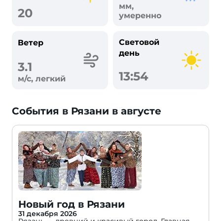
мм,
20
умеренно
Световой
Ветер
день
3.1
13:54
м/с, легкий
События в Рязани в августе
Новый год в Рязани
31 декабря 2026