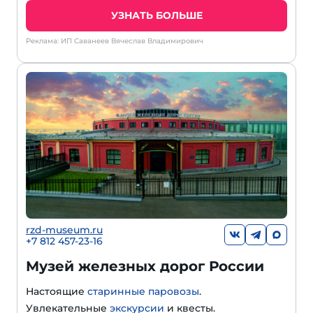
УЗНАТЬ БОЛЬШЕ
Реклама: ИП Саванеев Вячеслав Владимирович
rzd-museum.ru
+7 812 457-23-16
Музей железных дорог России
Настоящие
старинные паровозы
.
Увлекательные
экскурсии
и квесты.