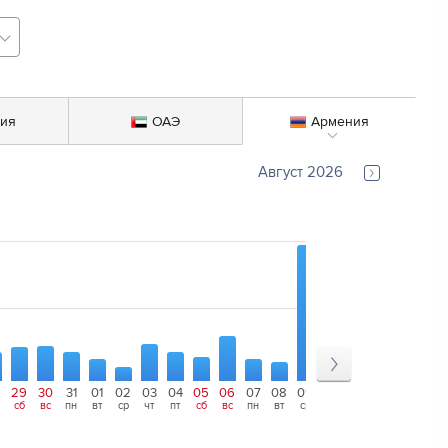
сия
ОАЭ
Армения
Август 2026
8
29
30
31
01
02
03
04
05
06
07
08
09
10
11
12
13
14
сб
вс
пн
вт
ср
чт
пт
сб
вс
пн
вт
ср
чт
пт
сб
вс
пн