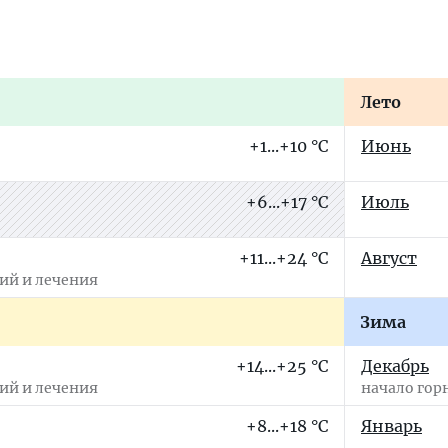
Лето
+1...+10 °C
Июнь
+6...+17 °C
Июль
+11...+24 °C
Август
сий и лечения
Зима
+14...+25 °C
Декабрь
сий и лечения
начало гор
+8...+18 °C
Январь