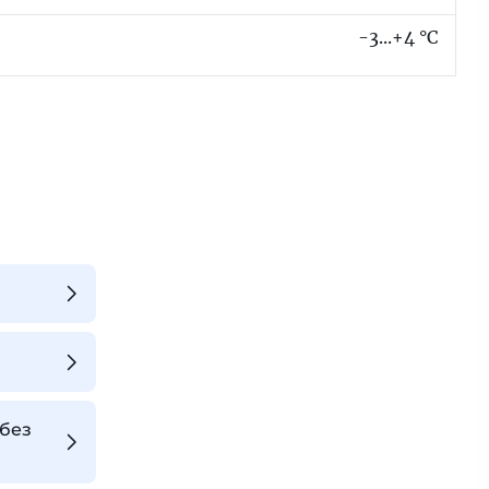
-3...+4 °C
без