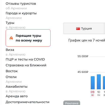
Отзывы туристов
об Армении
Города и курорты
Армении
Туры
в Армению
Турция
Горящие туры
по всему миру
График цен на 
7
ноче
Виза
в Армению
55 000
₽
ПЦР и тесты на COVID
Страховка
на Ближний
Восток
45 600
₽
Отели
Армении
Авиабилеты
в Армению
09
10
1
вс
пн
в
Аренда авто
Достопримеча­тельности
Реклама