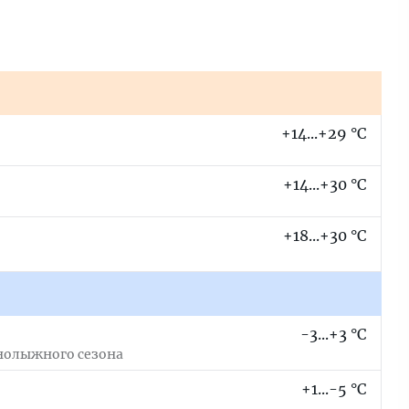
+14...+29 °C
+14...+30 °C
+18...+30 °C
-3...+3 °C
нолыжного сезона
+1...-5 °C