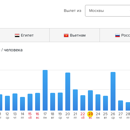
Вылет из
Москвы
Египет
Вьетнам
Рос
й
 / человека
1
12
13
14
15
16
17
18
19
20
21
22
23
24
25
26
27
2
т
ср
чт
пт
сб
вс
пн
вт
ср
чт
пт
сб
вс
пн
вт
ср
чт
пт