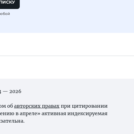
ПИСКУ
любой
03 — 2026
ном об
авторских правах
при цитировании
ению в апреле» активная индексируемая
зательна.