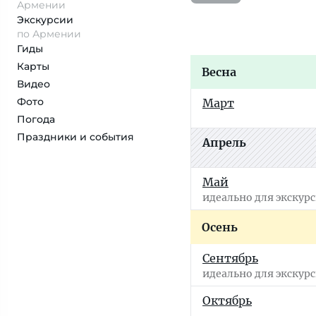
Армении
Экскурсии
по Армении
Гиды
Карты
Весна
Видео
Фото
Март
Погода
Праздники и события
Апрель
Май
идеально для экскур
Осень
Сентябрь
идеально для экскур
Октябрь