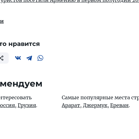
уристов посетили Армению в первом полугодии 20
ии
то нравится
омендуем
нтересовать
Самые популярные места ст
оссия
,
Грузия
.
Арарат
,
Джермук
,
Ереван
.