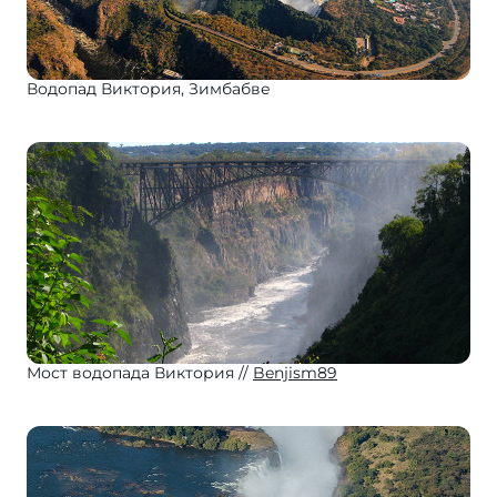
Водопад Виктория, Зимбабве
Мост водопада Виктория
Benjism89