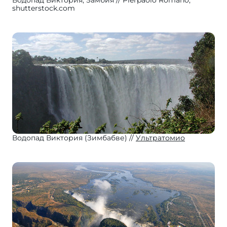
Водопад Виктория, Замбия
Pierpaolo Romano,
shutterstock.com
Водопад Виктория (Зимбабве)
Ультратомио