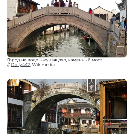
Город на воде Чжуцзяцзяо, каменный мост
Dolly442
, Wikimedia