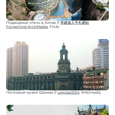
Подводный отель в Китае
準建築人手札網站
Forgemind ArchiMedia
, Flickr
Почтовый музей Шанхая
Legolas1024
, Wikimedia