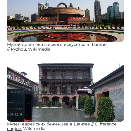
Музей древнекитайского искусства в Шанхае
Pyzhou
, Wikimedia
Музей еврейских беженцев в Шанхае
Difference
engine
, Wikimedia