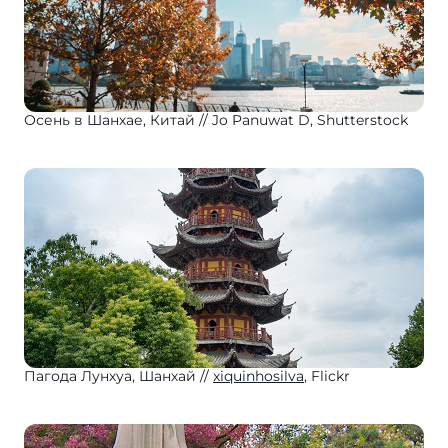
Осень в Шанхае, Китай
Jo Panuwat D, Shutterstock
Пагода Лунхуа, Шанхай
xiquinhosilva
, Flickr