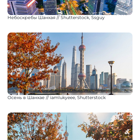
Небоскребы Шанхая
Shutterstock, Ssguy
Осень в Шанхае
iamlukyeee, Shutterstock