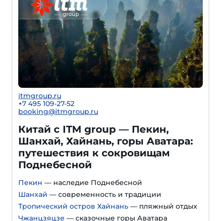
itmgroup.ru
+7 495 109-27-52
booking@itmgroup.ru
Китай с ITM group — Пекин,
Шанхай, Хайнань, горы Аватара:
путешествия к сокровищам
Поднебесной
Пекин
— наследие Поднебесной
Шанхай
— современность и традиции
Тропический остров Хайнань
— пляжный отдых
Чжанцзяцзе
— сказочные горы Аватара