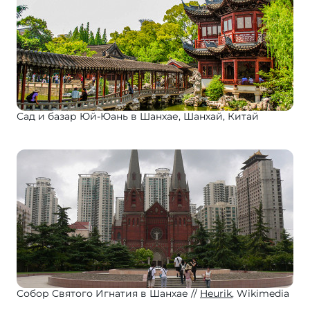
Сад и базар Юй-Юань в Шанхае, Шанхай, Китай
Собор Святого Игнатия в Шанхае
Heurik
, Wikimedia