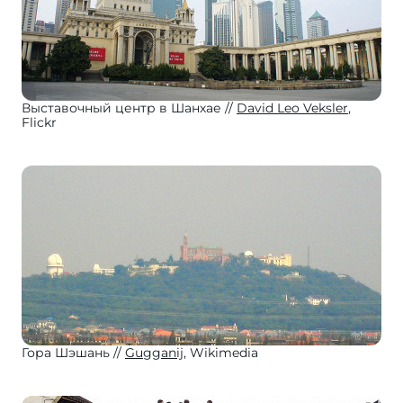
Выставочный центр в Шанхае
David Leo Veksler
,
Flickr
Гора Шэшань
Gugganij
, Wikimedia