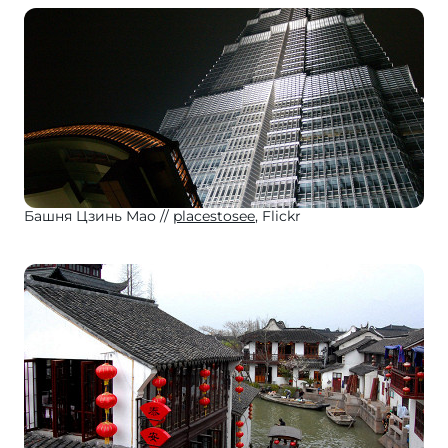
Башня Цзинь Мао
placestosee
, Flickr