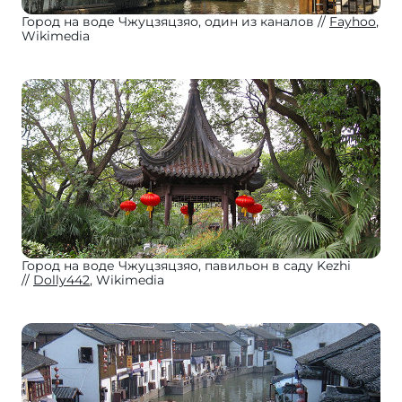
Город на воде Чжуцзяцзяо, один из каналов
Fayhoo
,
Wikimedia
Город на воде Чжуцзяцзяо, павильон в саду Kezhi
Dolly442
, Wikimedia