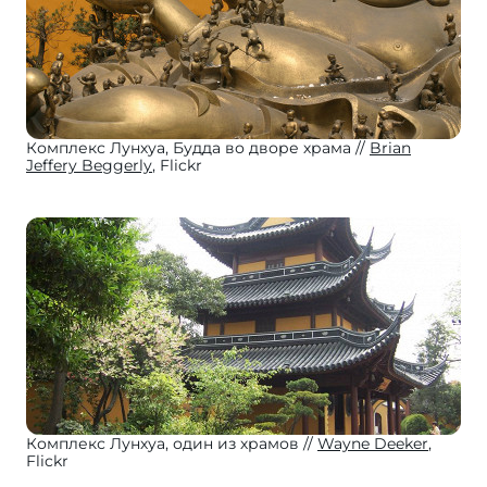
Комплекс Лунхуа, Будда во дворе храма
Brian
Jeffery Beggerly
, Flickr
Комплекс Лунхуа, один из храмов
Wayne Deeker
,
Flickr