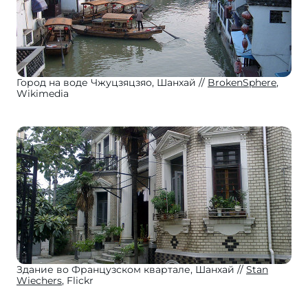
Город на воде Чжуцзяцзяо, Шанхай
BrokenSphere
,
Wikimedia
Здание во Французском квартале, Шанхай
Stan
Wiechers
, Flickr