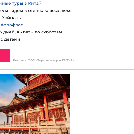
нные туры в Китай
ным гидом в отелях класса люкс
. Хайнань
 Аэрофлот
15 дней, вылеты по субботам
 с детьми
Е
Реклама: ООО «Туроператор АРТ-ТУР»