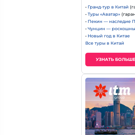
•
Гранд-тур в Китай
(г
•
Туры «Аватар»
(гара
•
Пекин — наследие 
•
Чунцин — роскошный
•
Новый год в Китае
Все туры в Китай
УЗНАТЬ БОЛЬШ