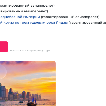
арантированный авиаперелет)
нтированный авиаперелет)
Поднебесной Империи
(гарантированный авиаперелет)
 круиз по трем ущельям реки Янцзы
(гарантированный а
Е
Реклама: ООО «Транс-Шоу Тур»