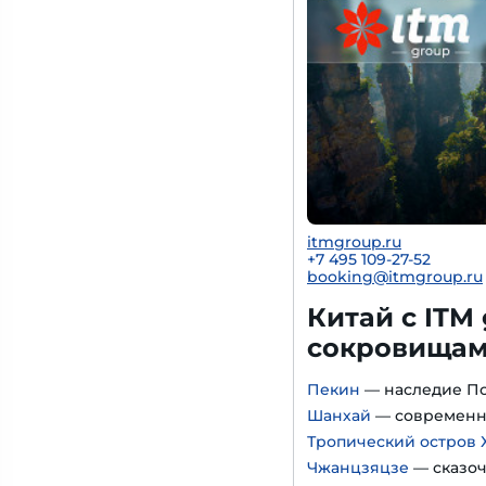
itmgroup.ru
+7 495 109-27-52
booking@itmgroup.ru
Китай с ITM
сокровищам
Пекин
— наследие П
Шанхай
— современн
Тропический остров 
Чжанцзяцзе
— сказоч