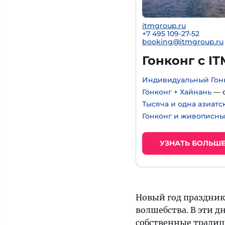
itmgroup.ru
+7 495 109-27-52
booking@itmgroup.ru
Гонконг с I
Индивидуальный Гон
Гонконг + Хайнань
— с
Тысяча и одна азиатс
Гонконг и живописны
УЗНАТЬ БОЛЬШ
Новый год праздник
волшебства. В эти д
собственные традиц