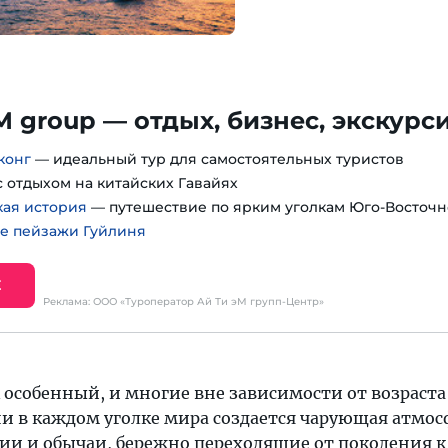
TM group — отдых, бизнес, экскурс
конг
— идеальный тур для самостоятельных туристов
 отдыхом на китайских Гавайях
кая история
— путешествие по ярким уголкам Юго-Восточн
е пейзажи Гуйлиня
Е
Реклама: ООО «Туроператор Ай Ти эМ групп-Центр»
 особенный, и многие вне зависимости от возраста
ни в каждом уголке мира создается чарующая атмос
ии и обычаи, бережно переходящие от поколения к