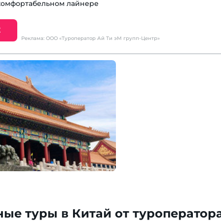
комфортабельном лайнере
Е
Реклама: ООО «Туроператор Ай Ти эМ групп-Центр»
ые туры в Китай от туроператор