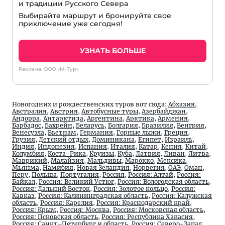
и традиции Русского Севера
Выбирайте маршрут и бронируйте свое
приключение уже сегодня!
УЗНАТЬ БОЛЬШЕ
Реклама: ООО «М-Тур»
Новогодних и рождественских туров вот сюда:
Абхазия
,
Австралия
,
Австрия
,
Автобусные туры
,
Азербайджан
,
Андорра
,
Антарктида
,
Аргентина
,
Арктика
,
Армения
,
Барбадос
,
Бахрейн
,
Беларусь
,
Болгария
,
Бразилия
,
Венгрия
,
Венесуэла
,
Вьетнам
,
Германия
,
Горные лыжи
,
Греция
,
Грузия
,
Детский отдых
,
Доминикана
,
Египет
,
Израиль
,
Индия
,
Индонезия
,
Испания
,
Италия
,
Катар
,
Кения
,
Китай
,
Колумбия
,
Коста-Рика
,
Круизы
,
Куба
,
Латвия
,
Ливан
,
Литва
,
Маврикий
,
Малайзия
,
Мальдивы
,
Марокко
,
Мексика
,
Мьянма
,
Намибия
,
Новая Зеландия
,
Норвегия
,
ОАЭ
,
Оман
,
Перу
,
Польша
,
Португалия
,
Россия
,
Россия: Алтай
,
Россия:
Байкал
,
Россия: Великий Устюг
,
Россия: Вологодская область
,
Россия: Дальний Восток
,
Россия: Золотое кольцо
,
Россия:
Кавказ
,
Россия: Калининградская область
,
Россия: Калужская
область
,
Россия: Карелия
,
Россия: Краснодарский край
,
Россия: Крым
,
Россия: Москва
,
Россия: Московская область
,
Россия: Псковская область
,
Россия: Республика Хакасия
,
Россия: Санкт-Петербург и область
,
Россия: Северо-Запад
,