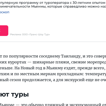
пулярную программу от туроператора с 30-летним опытом 
римечательности Мьянмы, которые справедливо можно наз
оскоп
Е
Реклама: ООО «Транс-Шоу Тур»
по популярности соседнему Таиланду, и это соверше
ких курортах — шикарные пляжи, свежие морепроду
ньше. На Новый год в Мьянму ездят, прежде всего,
сухим и по местным меркам прохладным: температур
ый сезон продолжается, а для экскурсий еще не оч
ют туры
Мьянме — это обычно пляжный и экскурсионный о