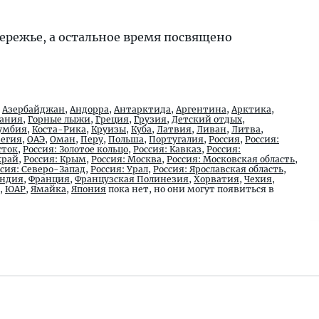
бережье, а остальное время посвящено
,
Азербайджан
,
Андорра
,
Антарктида
,
Аргентина
,
Арктика
,
ания
,
Горные лыжи
,
Греция
,
Грузия
,
Детский отдых
,
умбия
,
Коста-Рика
,
Круизы
,
Куба
,
Латвия
,
Ливан
,
Литва
,
егия
,
ОАЭ
,
Оман
,
Перу
,
Польша
,
Португалия
,
Россия
,
Россия:
сток
,
Россия: Золотое кольцо
,
Россия: Кавказ
,
Россия:
край
,
Россия: Крым
,
Россия: Москва
,
Россия: Московская область
,
ссия: Северо-Запад
,
Россия: Урал
,
Россия: Ярославская область
,
ндия
,
Франция
,
Французская Полинезия
,
Хорватия
,
Чехия
,
,
ЮАР
,
Ямайка
,
Япония
пока нет, но они могут появиться в