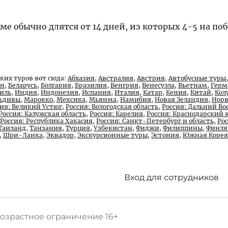
е обычно длятся от 14 дней, из которых 4-5 на по
ких туров вот сюда:
Абхазия
,
Австралия
,
Австрия
,
Автобусные туры
йн
,
Беларусь
,
Болгария
,
Бразилия
,
Венгрия
,
Венесуэла
,
Вьетнам
,
Герм
иль
,
Индия
,
Индонезия
,
Испания
,
Италия
,
Катар
,
Кения
,
Китай
,
Кол
ьдивы
,
Марокко
,
Мексика
,
Мьянма
,
Намибия
,
Новая Зеландия
,
Норв
сия: Великий Устюг
,
Россия: Вологодская область
,
Россия: Дальний Во
Россия: Калужская область
,
Россия: Карелия
,
Россия: Краснодарский 
Россия: Республика Хакасия
,
Россия: Санкт-Петербург и область
,
Ро
Таиланд
,
Танзания
,
Турция
,
Узбекистан
,
Фиджи
,
Филиппины
,
Финля
,
Шри-Ланка
,
Эквадор
,
Экскурсионные туры
,
Эстония
,
Южная Корея
Вход для сотрудников
озрастное ограничение
16+