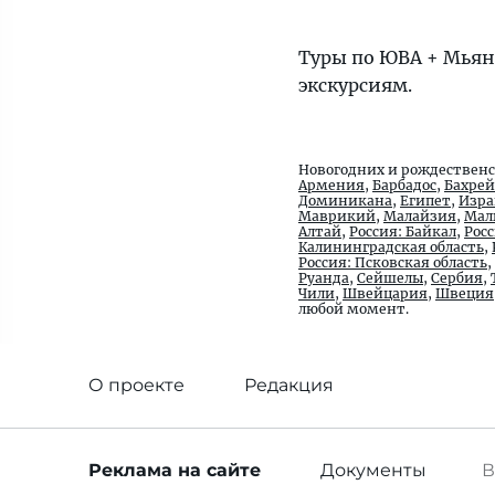
Туры по ЮВА + Мьянм
экскурсиям.
Новогодних и рождественс
Армения
,
Барбадос
,
Бахре
Доминикана
,
Египет
,
Изра
Маврикий
,
Малайзия
,
Мал
Алтай
,
Россия: Байкал
,
Рос
Калининградская область
,
Россия: Псковская область
,
Руанда
,
Сейшелы
,
Сербия
,
Чили
,
Швейцария
,
Швеция
любой момент.
О проекте
Редакция
Реклама
на сайте
Документы
В