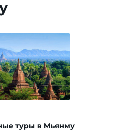
у
ные туры в Мьянму