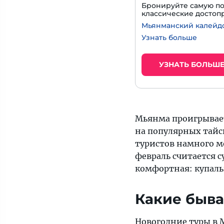
Бронируйте самую по
классические достоп
Мьянманский калейд
Узнать больше
УЗНАТЬ БОЛЬШ
Мьянма проигрывает 
на популярных тайс
туристов намного ме
февраль считается 
комфортная: купальн
Какие быва
Новогодние туры в 