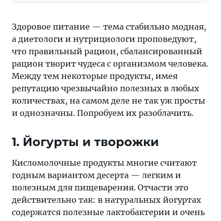
чрезвычайно
полезных
Здоровое питание — тема стабильно модная,
в
а диетологи и нутрициологи проповедуют,
любых
что правильный рацион, сбалансированный
количествах,
рацион творит чудеса с организмом человека.
на
Между тем некоторые продукты, имея
самом
репутацию чрезвычайно полезных в любых
деле
количествах, на самом деле не так уж просты
не
и однозначны. Попробуем их разоблачить.
так
уж
1. Йогурты и творожки
просты
и
Кисломолочные продукты многие считают
однозначны.
годным вариантом десерта — легким и
Попробуем
полезным для пищеварения. Отчасти это
их
действительно так: в натуральных йогуртах
разоблачить
содержатся полезные лактобактерии и очень