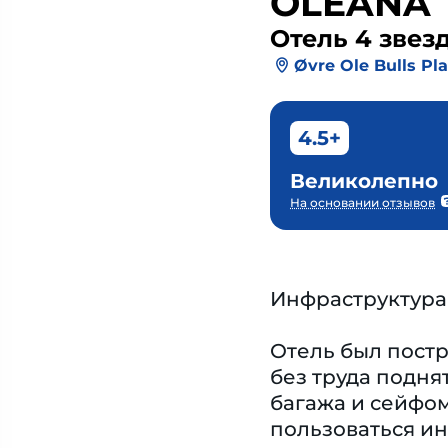
OLEANA
Отель 4 звез
Øvre Ole Bulls Pla
4.5+
Великолепно
На основании отзывов
Инфраструктура
Отель был постр
без труда подня
багажа и сейфом
пользоваться ин