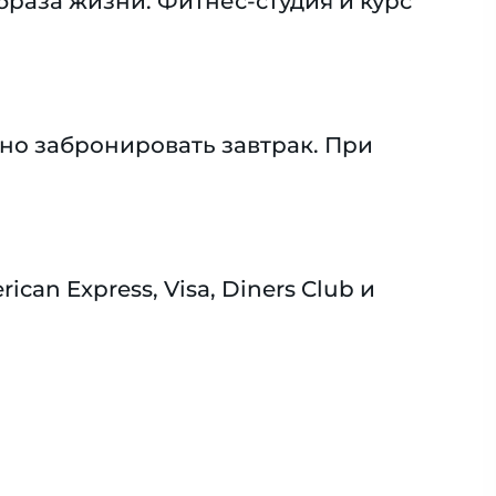
браза жизни. Фитнес-студия и курс
но забронировать завтрак. При
n Express, Visa, Diners Club и