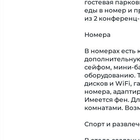
гостевая парков
еды в номер и п
из 2 конференц-
Номера
В номерах есть 
дополнительную 
сейфом, мини-б
оборудованию. Т
дисков и WiFi,
номера, адапти
Имеется фен. Д
комнатами. Воз
Спорт и развле