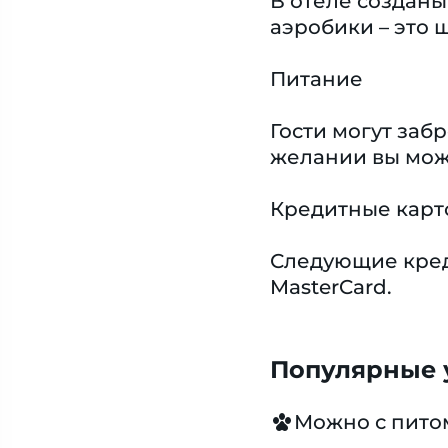
В отеле созданы
аэробики – это 
Питание
Гости могут заб
желании вы мож
Кредитные карт
Следующие креди
MasterCard.
Популярные у
Можно с пит