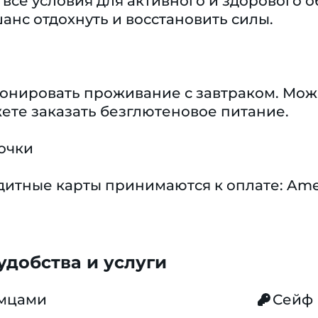
 все условия для активного и здорового о
шанс отдохнуть и восстановить силы.
ронировать проживание с завтраком. Мож
ете заказать безглютеновое питание.
очки
тные карты принимаются к оплате: America
добства и услуги
омцами
Сейф