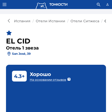
Тонкости используют сookie-файлы.
Что это значит?
Испания
Отели Испании
Отели Ситжеса
Отел
EL CID
Отель 1 звеза
San José, 39
Хорошо
4.3+
На основании отзывов