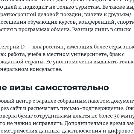
90 дней и подходит не только туристам. Ее также в
краткосрочной деловой поездки, визита к друзьям/
посещения обучающих курсов, конференций, спор
стия в программах обмена. Разница лишь в списке
егории D — для россиян, имеющих более серьезны
: работа, учеба в местном университете, брак с
жданкой страны. Ее уполномочены выдавать тольк
енеральном консульстве.
е визы самостоятельно
зовый центр с заранее собранным пакетом докумен
ерез сайт и распечатать письмо-подтверждение. О
оверка бумаг сотрудниками длятся не более 30 мину
чего не нужно исправлять. Дополнительное время з
иометрических данных: дактилоскопия и цифровое