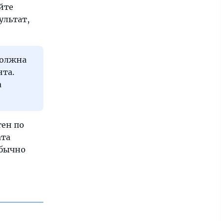
йте
ультат,
 должна
нта.
а
ген по
ата
Обычно