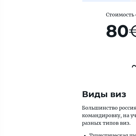
Стоимость
80
Виды виз
Большинство россиян
командировку, на уч
разных типов виз.
Туристическая ше