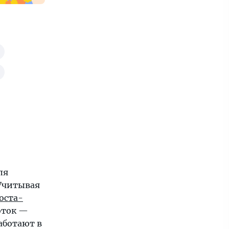
ля
Учитывая
оста-
оток —
аботают в