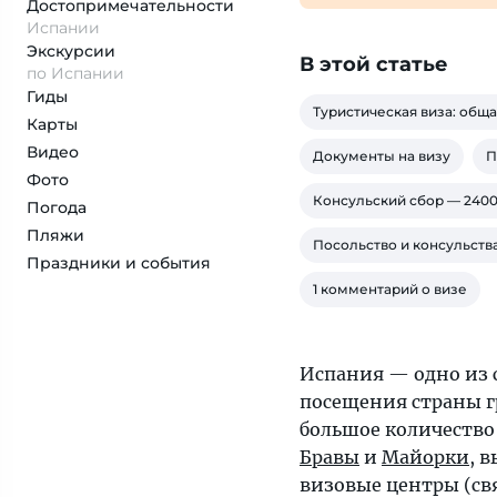
Достопримеча­тельности
Испании
Экскурсии
В этой статье
по Испании
Гиды
Туристическая виза: общ
Карты
Видео
Документы на визу
П
Фото
Консульский сбор — 2400
Погода
Пляжи
Посольство и консульств
Праздники и события
1 комментарий о визе
Испания — одно из 
посещения страны 
большое количество
Бравы
и
Майорки
, 
визовые центры (св