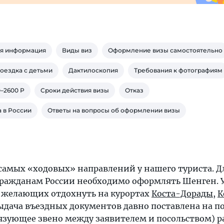
ая информация
Виды виз
Оформление визы самостоятельно
оездка с детьми
Дактилоскопия
Требования к фотографиям
–2600 Р
Сроки действия визы
Отказ
а в России
Ответы на вопросы об оформлении визы
самых «ходовых» направлений у нашего туриста. Д
гражданам России необходимо оформлять Шенген. 
 желающих отдохнуть на курортах
Коста-Дорады
,
К
выдача въездных документов давно поставлена на п
язующее звено между заявителем и посольством) р