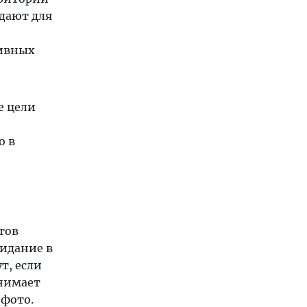
ыдают для
тивных
е цели
о в
тов
жидание в
т, если
анимает
 фото.