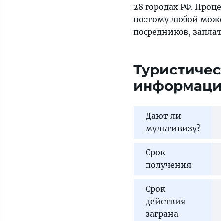
28 городах РФ. Проц
поэтому любой може
посредников, запла
Туристичес
информац
Дают ли
мультивизу?
Срок
получения
Срок
действия
заграна