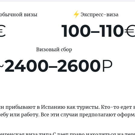
 обычной визы
Экспресс-виза
€
100–110
Визовый сбор
~
2400–2600
Р
 прибывают в Испанию как туристы. Кто-то едет в
ебу или работу. Все эти случаи предполагают офор
нгенская виза типа C дает право находиться на те