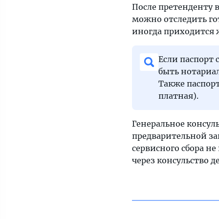
После претенденту 
можно отследить гот
иногда приходится ж
Если паспорт 
быть нотариал
Также паспорт
платная).
Генеральное консул
предварительной зап
сервисного сбора не
через консульство д