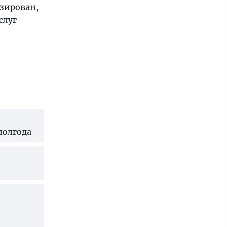
изирован,
слуг
полгода