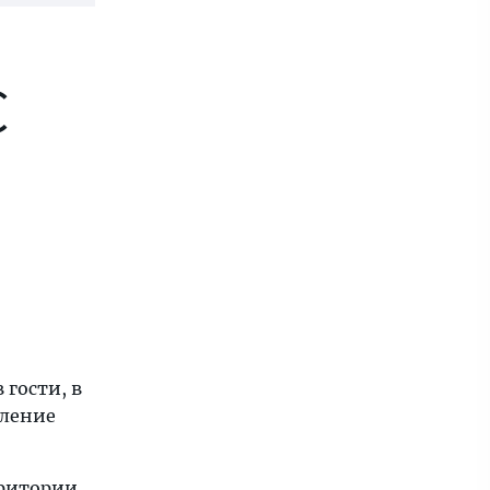
€
 гости, в
мление
рритории