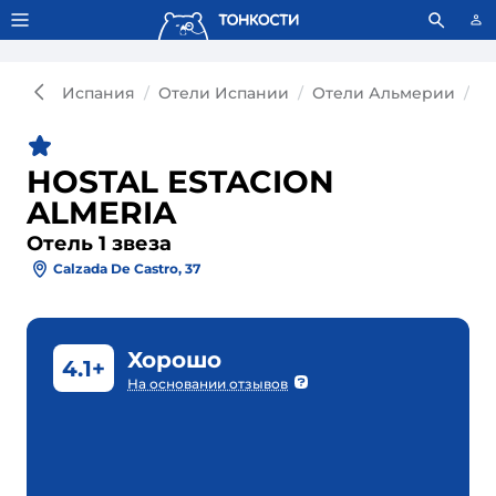
Тонкости используют сookie-файлы.
Что это значит?
Испания
Отели Испании
Отели Альмерии
О
HOSTAL ESTACION
ALMERIA
Отель 1 звеза
Calzada De Castro, 37
Хорошо
4.1+
На основании отзывов