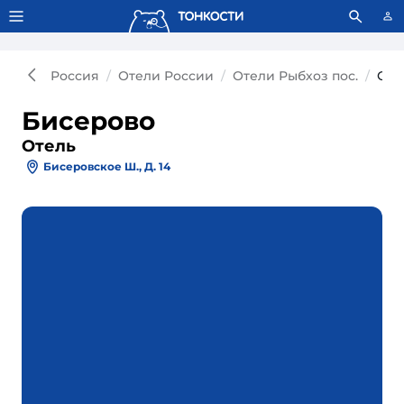
Тонкости используют сookie-файлы.
Что это значит?
Россия
Отели России
Отели Рыбхоз пос.
Оте
Бисерово
Отель
Бисеровское Ш., Д. 14