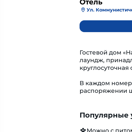
Отель
Ул. Коммунистиче
Гостевой дом «Н
лаундж, принадл
круглосуточная 
В каждом номере
распоряжении ш
Популярные у
Можно с пит