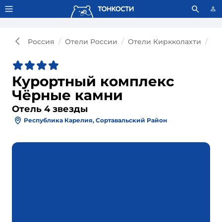
Тонкости используют сookie-файлы.
Что это значит?
Россия
Отели России
Отели Киркколахти
От
Курортный комплекс
Чёрные камни
Отель 4 звезды
Республика Карелия, Сортавальский Район