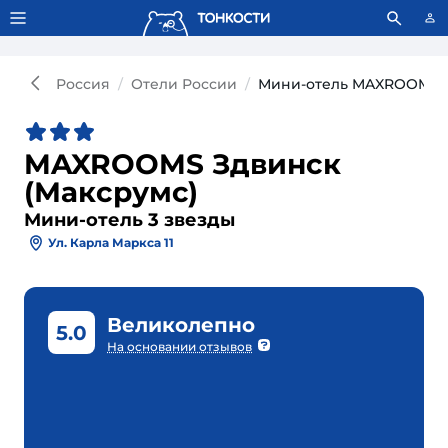
Тонкости используют сookie-файлы.
Что это значит?
Россия
Отели России
Мини-отель MAXROOMS З
MAXROOMS Здвинск
(Максрумс)
Мини-отель 3 звезды
Ул. Карла Маркса 11
Великолепно
5.0
На основании отзывов