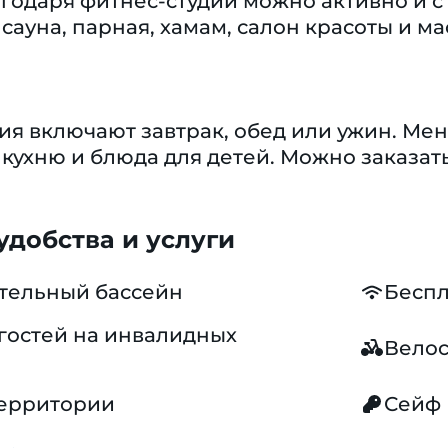
годаря фитнес-студии можно активно и с 
сауна, парная, хамам, салон красоты и ма
ия включают завтрак, обед или ужин. Ме
 кухню и блюда для детей. Можно заказа
добства и услуги
тельный бассейн
Беспл
гостей на инвалидных
Вело
территории
Сейф