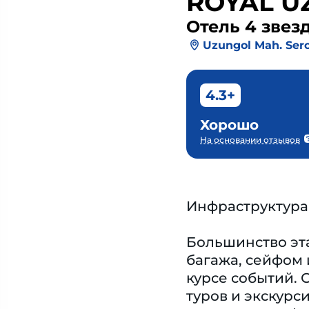
ROYAL U
Отель 4 звез
Uzungol Mah. Serc
4.3+
Хорошо
На основании отзывов
Инфраструктура
Большинство эт
багажа, сейфом 
курсе событий. 
туров и экскурс