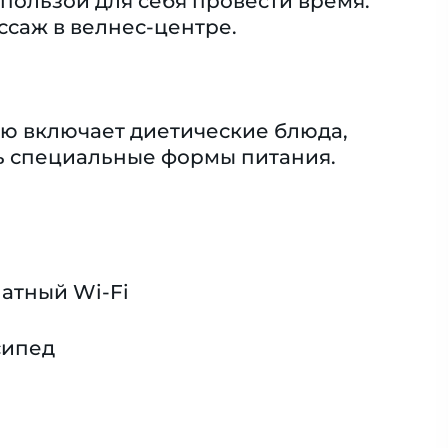
пользой для себя провести время.
ссаж в велнес-центре.
ню включает диетические блюда,
ть специальные формы питания.
атный Wi-Fi
сипед