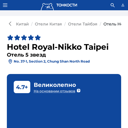
Тонкости используют сookie-файлы.
Что это значит?
Китай
Отели Китая
Отели Тайбэя
Отель Hotel
Hotel Royal-Nikko Taipei
Отель 5 звезд
No. 37-1, Section 2, Chung Shan North Road
Великолепно
4.7+
На основании отзывов