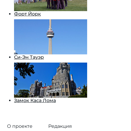
Форт Йорк
Си-Эн Тауэр
Замок Каса Лома
О проекте
Редакция