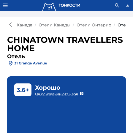
Тонкости используют сookie-файлы.
Что это значит?
Канада
Отели Канады
Отели Онтарио
Отель
CHINATOWN TRAVELLERS
HOME
Отель
31 Grange Avenue
Хорошо
3.6+
На основании отзывов