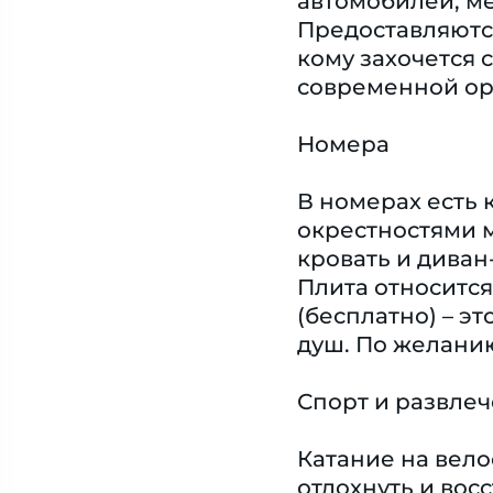
автомобилей, ме
Предоставляются
кому захочется 
современной орг
Номера
В номерах есть 
окрестностями м
кровать и диван
Плита относится
(бесплатно) – э
душ. По желани
Спорт и развле
Катание на вело
отдохнуть и вос