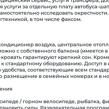
дицинский сервис, услуги трансфера, дос
 услуги за отдельную плату автобуса-шатт
самостоятельно исследовать окрестности
техникой, в том числе факсом.
кондиционер воздуха, центральное отопл
ожно с собственного балкона (имеется в
-кровать гарантируют крепкий сон. Кром
 к стандартному оборудованию. Доступ в 
то удобства, соответствующие всем станд
ю размещение в семейных номерах и в но
чения
сипеде / горном велосипеде, рыбалка, фит
становить силы. Развлекательная програм