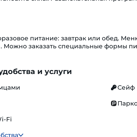
разовое питание: завтрак или обед. Мен
й. Можно заказать специальные формы пи
добства и услуги
омцами
Сейф
Парко
i-Fi
обства