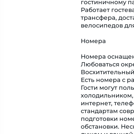
гостиничному па
Работает гостев
трансфера, дост
велосипедов для
Номера
Номера оснащен
Любоваться окре
Восхитительный 
Есть номера с 
Гости могут по
холодильником, 
интернет, телеф
стандартам сов
подготовки ном
обстановки. Не