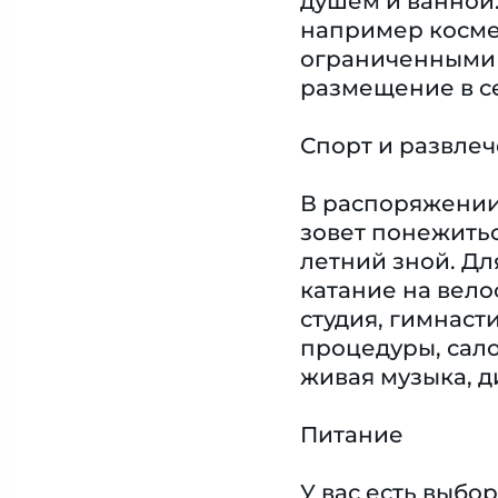
душем и ванной
например космет
ограниченными 
размещение в с
Спорт и развле
В распоряжении 
зовет понежитьс
летний зной. Дл
катание на вело
студия, гимнаст
процедуры, сало
живая музыка, д
Питание
У вас есть выбо