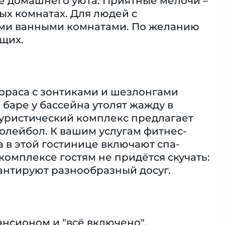
е домашнего уюта. Приятные мелочи –
ых комнатах. Для людей с
ми ванными комнатами. По желанию
щих.
ерраса с зонтиками и шезлонгами
баре у бассейна утолят жажду в
 туристический комплекс предлагает
олейбол. К вашим услугам фитнес-
а в этой гостинице включают спа-
комплексе гостям не придётся скучать:
рантируют разнообразный досуг.
ансионом и "всё включено".