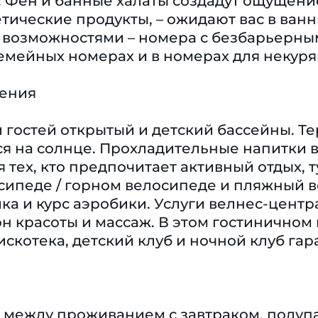
. Фен и банные халаты создадут ощущени
ические продукты, – ожидают вас в ванн
возможностями – номера с безбарьерны
емейных номерах и в номерах для некуря
чения
гостей открытый и детский бассейны. Т
я на солнце. Прохладительные напитки в 
я тех, кто предпочитает активный отдых,
сипеде / горном велосипеде и пляжный в
ика и курс аэробики. Услуги велнес-центр
н красоты и массаж. В этом гостиничном 
искотека, детский клуб и ночной клуб га
р между проживанием с завтраком, полуп