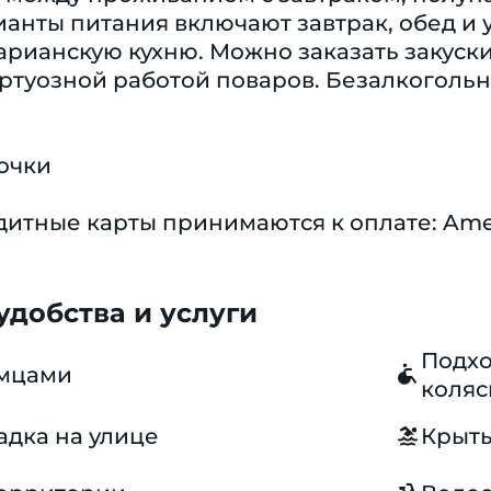
анты питания включают завтрак, обед и
арианскую кухню. Можно заказать закуски
ртуозной работой поваров. Безалкогольн
очки
тные карты принимаются к оплате: Americ
добства и услуги
Подхо
омцами
коляс
адка на улице
Крыты