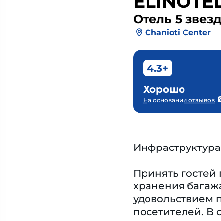
ELINOTE
Отель 5 звез
Chanioti Center
4.3+
Хорошо
На основании отзывов
Инфраструктура
Принять гостей 
хранения багажа
удовольствием п
посетителей. В 