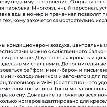
рку поднимут настроение. Открыты телез
ая парковка. Многоязычный персонал, усл
авка еды в номер и прачечная позволят п
 тех, кому захочется самостоятельно исс
ы кондиционером воздуха, центральным
стностями можно с собственного балкон
вид на море. Двуспальная кровать и див
раздельными спальнями. Дополнительные 
льзоваться сейфом, мини-баром и письме
мини-холодильником и автоматом для при
он, телевизор и WiFi (бесплатно) – это у
ременной гостиницы. Гости могут воспол
ера ко сну. Домашние тапочки во всех н
сколько номеров адаптировано для кресе