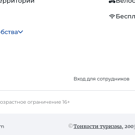
территории
Вело
Беспл
обства
Вход для сотрудников
озрастное ограничение
16+
Тонкости туризма
, 20
am