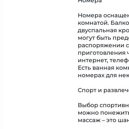
Номера
Номера оснащен
комнатой. Балко
двуспальная кро
могут быть пред
распоряжении с
приготовления ч
интернет, телеф
Есть ванная ком
номерах для не
Спорт и развле
Выбор спортивн
можно понежитьс
массаж – это ша