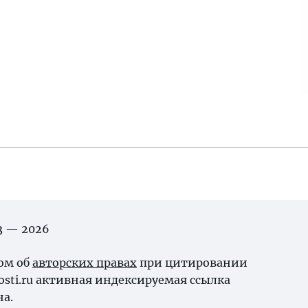
03 — 2026
ном об
авторских правах
при цитировании
osti.ru активная индексируемая ссылка
на.