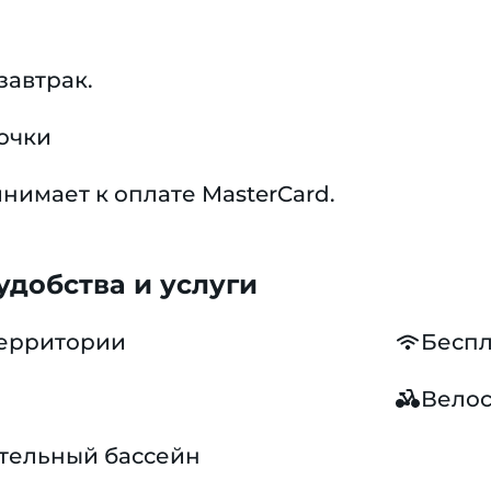
завтрак.
очки
нимает к оплате MasterCard.
добства и услуги
территории
Беспл
Вело
тельный бассейн