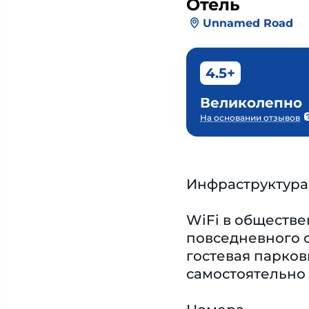
Отель
Unnamed Road
4.5+
Великолепно
На основании отзывов
Инфраструктура
WiFi в обществе
повседневного с
гостевая парковк
самостоятельно 