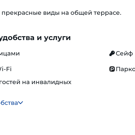
 прекрасные виды на общей террасе.
добства и услуги
омцами
Сейф
i-Fi
Парко
гостей на инвалидных
обства