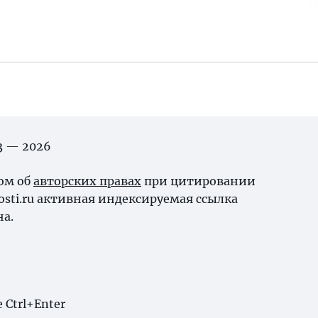
03 — 2026
ном об
авторских правах
при цитировании
osti.ru активная индексируемая ссылка
на.
Ctrl+Enter