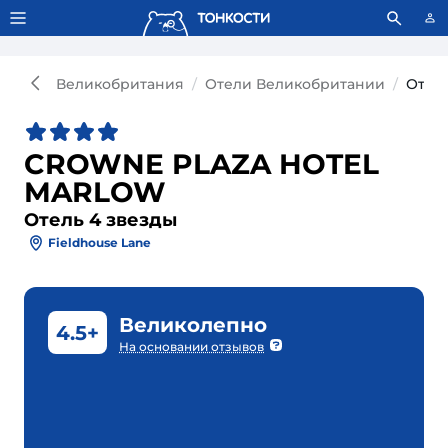
Тонкости используют сookie-файлы.
Что это значит?
Великобритания
Отели Великобритании
Отел
CROWNE PLAZA HOTEL
MARLOW
Отель 4 звезды
Fieldhouse Lane
Великолепно
4.5+
На основании отзывов