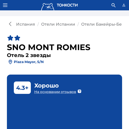
Тонкости используют сookie-файлы.
Что это значит?
Испания
Отели Испании
Отели Бакейры-Бере
SNO MONT ROMIES
Отель 2 звезды
Plaza Mayor, S/n
Хорошо
4.3+
На основании отзывов