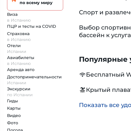
по всему миру
Спорт и развле
Виза
в Испанию
ПЦР и тесты на COVID
Выбор спортивн
Страховка
бассейн к услуг
в Испанию
Отели
Испании
Авиабилеты
Популярные у
в Испанию
Аренда авто
Бесплатный W
Достопримеча­тельности
Испании
Экскурсии
Крытый плава
по Испании
Гиды
Показать все уд
Карты
Видео
Фото
Погода