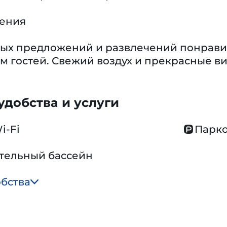
чения
ых предложений и развлечений понравит
ам гостей. Свежий воздух и прекрасные в
добства и услуги
i-Fi
Парко
тельный бассейн
обства