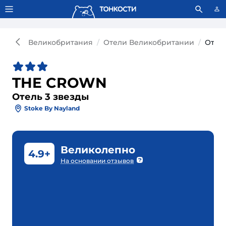
Тонкости используют сookie-файлы.
Что это значит?
Великобритания
Отели Великобритании
Отел
THE CROWN
Отель 3 звезды
Stoke By Nayland
Великолепно
4.9+
На основании отзывов