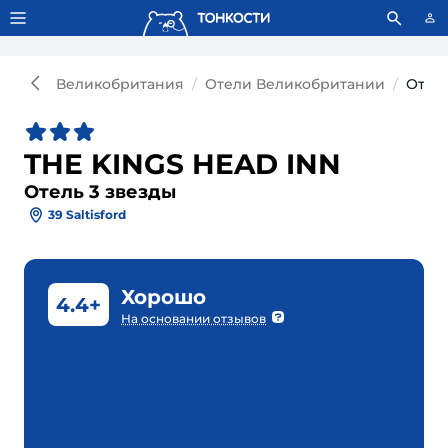
Тонкости используют сookie-файлы.
Что это значит?
Великобритания
Отели Великобритании
Отель
THE KINGS HEAD INN
Отель 3 звезды
39 Saltisford
Хорошо
4.4+
На основании отзывов