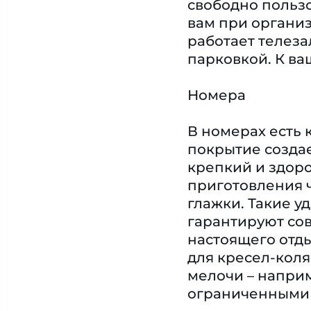
свободно пользо
вам при организ
работает телез
парковкой. К ва
Номера
В номерах есть 
покрытие создае
крепкий и здоро
приготовления ч
глажки. Такие уд
гарантируют со
настоящего отды
для кресел-кол
мелочи – наприм
ограниченными 