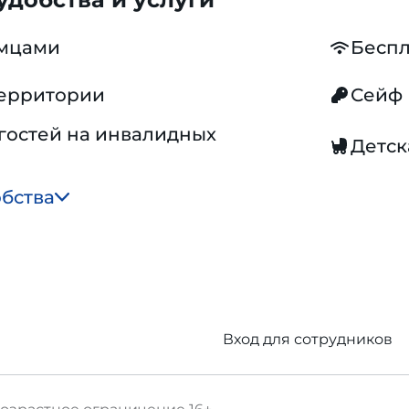
омцами
Беспл
территории
Сейф
гостей на инвалидных
Детск
обства
Вход для сотрудников