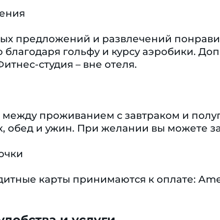
чения
х предложений и развлечений понравитс
 благодаря гольфу и курсу аэробики. До
Фитнес-студия – вне отеля.
ор между проживанием с завтраком и пол
к, обед и ужин. При желании вы можете з
очки
тные карты принимаются к оплате: Americ
добства и услуги