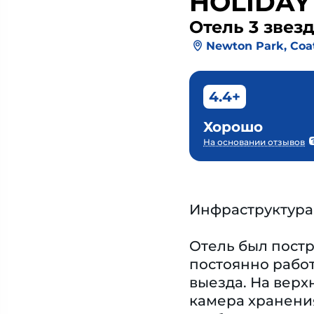
HOLIDAY
Отель 3 звез
Newton Park, Coa
4.4+
Хорошо
На основании отзывов
Инфраструктура
Отель был постр
постоянно рабо
выезда. На верх
камера хранения