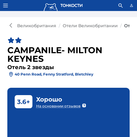
Тонкости используют сookie-файлы.
Что это значит?
Великобритания
Отели Великобритании
Отель
CAMPANILE- MILTON
KEYNES
Отель 2 звезды
40 Penn Road, Fenny Stratford, Bletchley
Хорошо
3.6+
На основании отзывов