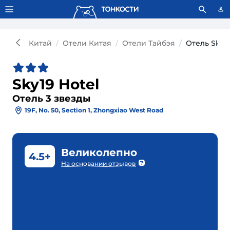
Тонкости используют сookie-файлы.
Что это значит?
Китай
Отели Китая
Отели Тайбэя
Отель Sky19
Sky19 Hotel
Отель 3 звезды
19F, No. 50, Section 1, Zhongxiao West Road
Великолепно
4.5+
На основании отзывов