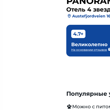
PANORAM
Отель 4 звез
Austefjordveien 1
4.7+
Великолепно
На основании отзывов
Популярные у
Можно с пит