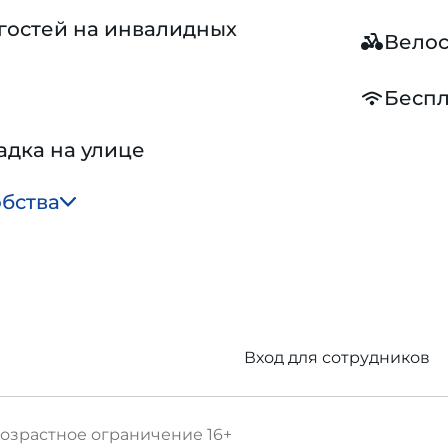
гостей на инвалидных
Вело
Беспл
адка на улице
обства
Вход для сотрудников
озрастное ограничение
16+