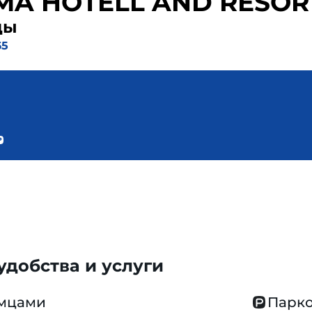
A HOTELL AND RESOR
ды
65
добства и услуги
омцами
Парко