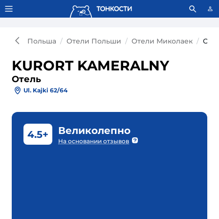
Тонкости используют сookie-файлы.
Что это значит?
Польша
Отели Польши
Отели Миколаек
Оте
KURORT KAMERALNY
Отель
Ul. Kajki 62/64
Великолепно
4.5+
На основании отзывов