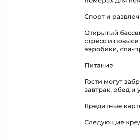
номерах для не
Спорт и развле
Открытый бассей
стресс и повыси
аэробики, спа-п
Питание
Гости могут за
завтрак, обед и
Кредитные карт
Следующие креди