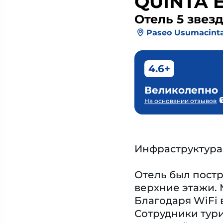
QUINTA 
Отель 5 звез
Paseo Usumacinta
4.6+
Великолепно
На основании отзывов
Инфраструктура
Отель был постр
верхние этажи.
Благодаря WiFi 
Сотрудники тури