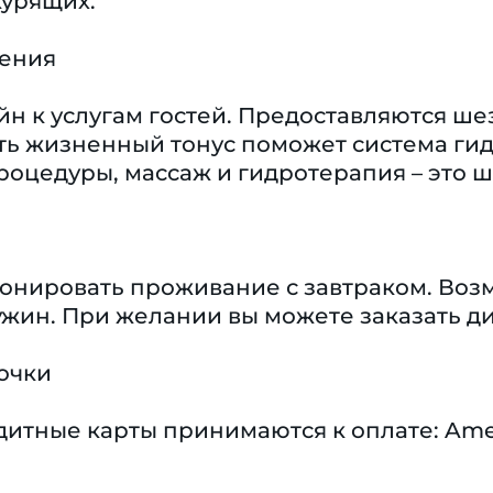
курящих.
чения
н к услугам гостей. Предоставляются ше
ть жизненный тонус поможет система гид
роцедуры, массаж и гидротерапия – это ш
бронировать проживание с завтраком. Во
 ужин. При желании вы можете заказать д
очки
тные карты принимаются к оплате: Americ