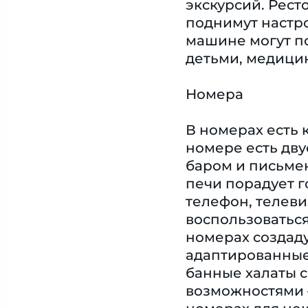
экскурсий. Рест
поднимут настр
машине могут по
детьми, медицин
Номера
В номерах есть 
номере есть дву
баром и письме
печи порадует го
телефон, телеви
воспользоваться
номерах создад
адаптированные
банные халаты 
возможностями 