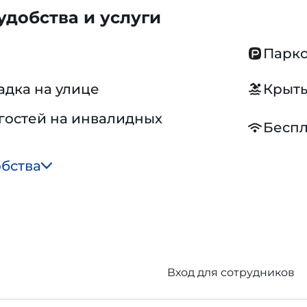
добства и услуги
Парко
адка на улице
Крыты
гостей на инвалидных
Беспл
обства
Вход для сотрудников