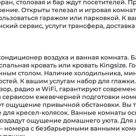
оран, столовая и бар ждут посетителей. 
оение. Открыты телезал и игровая комна
льзоваться гаражом или парковкой. К ва
ский сервис, услуги трансфера, доставка
кондиционер воздуха и ванная комната. Б
спальная кровать или кровать Kingsize. Г
нным столом. Наличие холодильника, ми
стей. К вашим услугам набор для глажки. 
зор, радио и WiFi, гарантируют современ
 сервисом ежевечерней подготовки номе
ут ощущение привычной обстановки. Вы 
 для кресел-колясок. Ванные комнаты ос
создадут ощущение домашнего уюта. Для
– номера с безбарьерными ванными ком