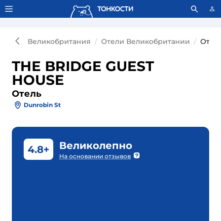
Тонкости используют сookie-файлы.
Что это значит?
Великобритания
Отели Великобритании
Отел
THE BRIDGE GUEST
HOUSE
Отель
Dunrobin St
Великолепно
4.8+
На основании отзывов