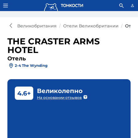
Тонкости используют сookie-файлы.
Что это значит?
Великобритания
Отели Великобритании
Отел
THE CRASTER ARMS
HOTEL
Отель
2-4 The Wynding
Великолепно
4.6+
На основании отзывов