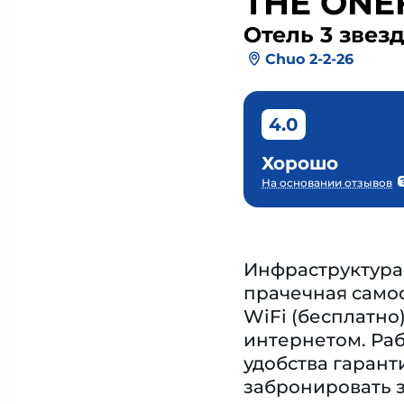
THE ONE
Отель 3 звез
Chuo 2-2-26
4.0
Хорошо
На основании отзывов
Инфраструктура 
прачечная самоо
WiFi (бесплатно
интернетом. Раб
удобства гаран
забронировать з