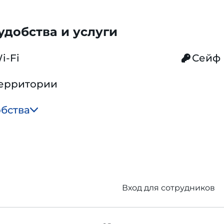
добства и услуги
i-Fi
Сейф
территории
обства
Вход для сотрудников