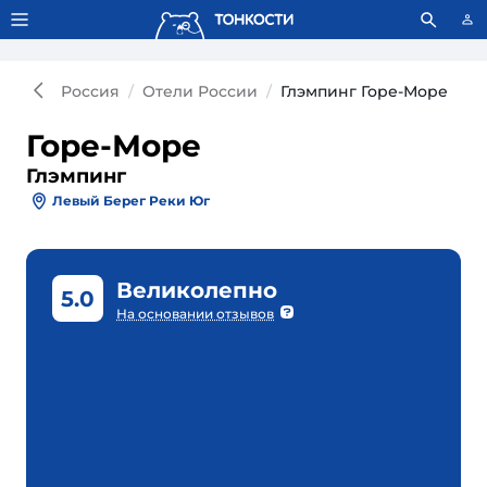
Тонкости используют сookie-файлы.
Что это значит?
Россия
Отели России
Глэмпинг Горе-Море
Горе-Море
Глэмпинг
Левый Берег Реки Юг
Великолепно
5.0
На основании отзывов