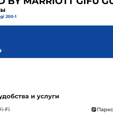
D BY MARRIOTT GIFU G
ды
gi 200-1
добства и услуги
i-Fi
Парко