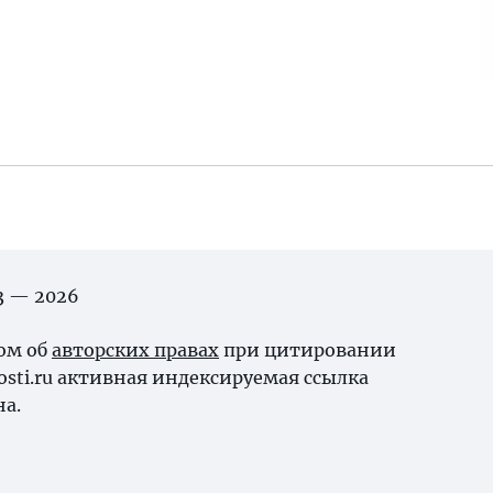
03 — 2026
ном об
авторских правах
при цитировании
osti.ru активная индексируемая ссылка
на.