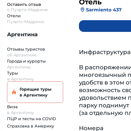
Отель
Оставить отзыв
Sarmiento 437
о Пуэрто-Мадрине
Отели
Пуэрто-Мадрина
Аргентина
Отзывы туристов
Инфраструктура
об Аргентине
Города и курорты
В распоряжении 
Аргентины
Туры
многоязычный п
в Аргентину
удобств в этом 
Горящие туры
возможность сво
в Аргентину
удовольствием п
парку поднимут
Виза
(за отдельную пл
в Аргентину
ПЦР и тесты на COVID
Страховка
в Америку
Номера