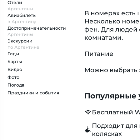
Отели
Аргентины
В номерах есть 
Авиабилеты
Несколько номер
в Аргентину
Достопримеча­тельности
фен. Для людей
Аргентины
комнатами.
Экскурсии
по Аргентине
Питание
Гиды
Карты
Можно выбрать 
Видео
Фото
Погода
Праздники и события
Популярные у
Бесплатный W
Подходит для 
колясках