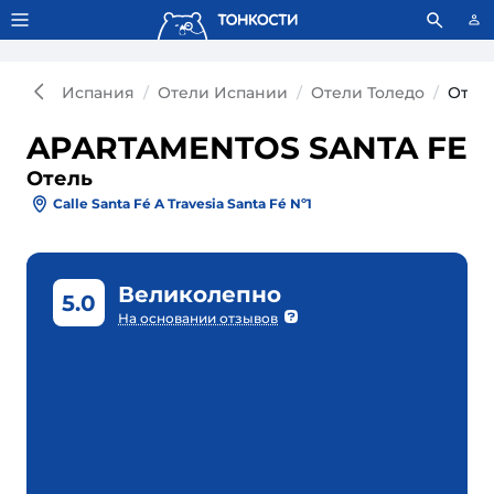
Тонкости используют сookie-файлы.
Что это значит?
Испания
Отели Испании
Отели Толедо
Отел
APARTAMENTOS SANTA FE
Отель
Calle Santa Fé A Travesia Santa Fé Nº1
Великолепно
5.0
На основании отзывов